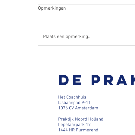
Opmerkingen
Plaats een opmerking...
Hoe helpt de IEMT techniek bij het losl
De pra
van emotionele blokkades?
Het Coachhuis
IJsbaanpad 9-11
1076 CV Amsterdam
Praktijk Noord Holland
Lepelaarpark 17
1444 HR Purmerend