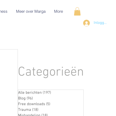
ness
Meer over Marga
More
Inloggen
Categorieën
Alle berichten
(197)
197 posts
Blog
(96)
96 posts
Free downloads
(5)
5 posts
Trauma
(18)
18 posts
Mishandeling
(18)
18 posts