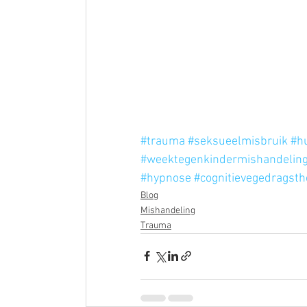
#trauma
#seksueelmisbruik
#hu
#weektegenkindermishandelin
#hypnose
#cognitievegedragsth
Blog
Mishandeling
Trauma