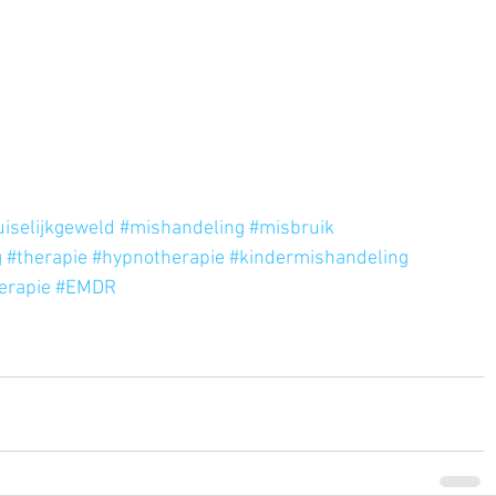
iselijkgeweld
#mishandeling
#misbruik
g
#therapie
#hypnotherapie
#kindermishandeling
erapie
#EMDR