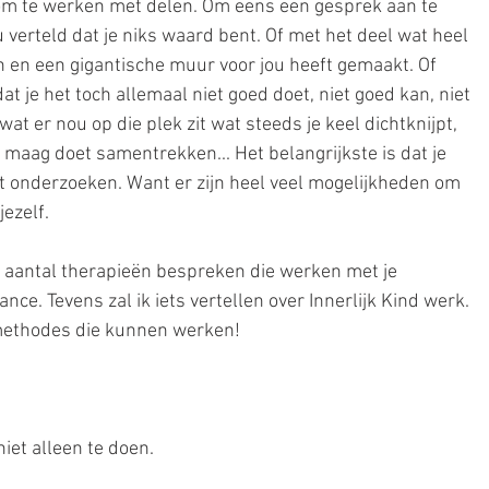
 om te werken met delen. Om eens een gesprek aan te 
 verteld dat je niks waard bent. Of met het deel wat heel 
 en een gigantische muur voor jou heeft gemaakt. Of 
at je het toch allemaal niet goed doet, niet goed kan, niet 
at er nou op die plek zit wat steeds je keel dichtknijpt, 
e maag doet samentrekken... Het belangrijkste is dat je 
ilt onderzoeken. Want er zijn heel veel mogelijkheden om 
jezelf.
n aantal therapieën bespreken die werken met je 
ce. Tevens zal ik iets vertellen over Innerlijk Kind werk. 
 methodes die kunnen werken!
niet alleen te doen.