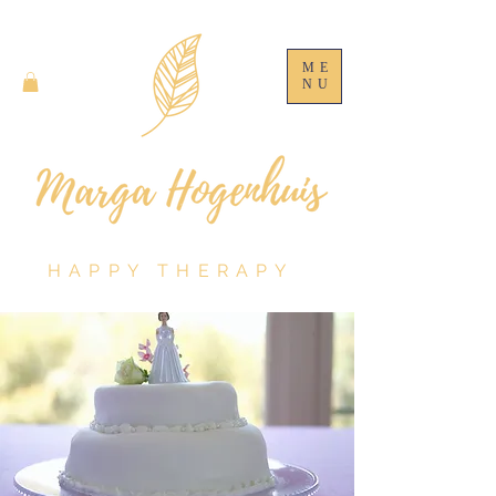
ME
NU
HAPPY THERAPY