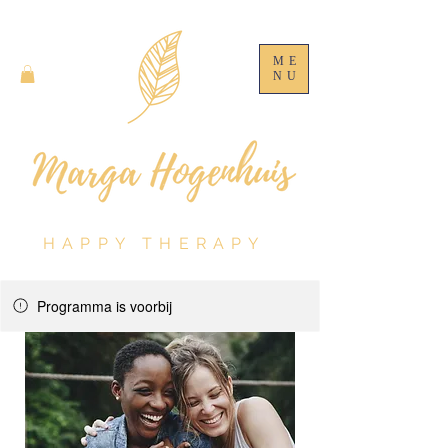
ME
NU
HAPPY THERAPY
Programma is voorbij