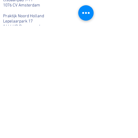
IJsbaanpad 9-11
1076 CV Amsterdam
Praktijk Noord Holland
Lepelaarpark 17
1444 HR Purmerend
06-36541819
Info@MargaHogenhuis.nl
KvK:
66884098