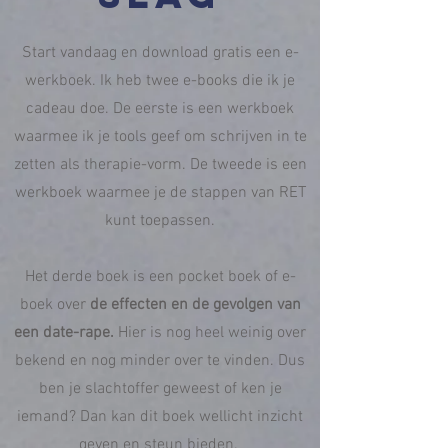
Start vandaag en download gratis een e-
werkboek. Ik heb twee e-books die ik je
cadeau doe. De eerste is een werkboek
waarmee ik je tools geef om schrijven in te
zetten als therapie-vorm. De tweede is een
werkboek waarmee je de stappen van RET
kunt toepassen.
Het derde boek is een pocket boek of e-
boek over
de effecten en de gevolgen van
een date-rape.
Hier is nog heel weinig over
bekend en nog minder over te vinden. Dus
ben je slachtoffer geweest of ken je
iemand? Dan kan dit boek wellicht inzicht
geven en steun bieden.