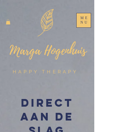
ME
NU
HAPPY THERAPY
Direct
aan de
slag