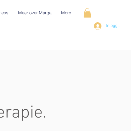
ness
Meer over Marga
More
Inloggen
erapie.