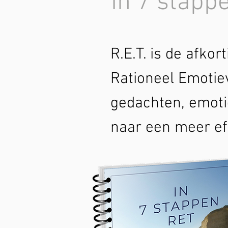
In 7 stapp
R.E.T. is de afkor
Rationeel Emotie
gedachten, emoti
naar een meer eff