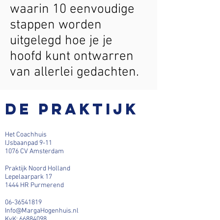
waarin 10 eenvoudige
stappen worden
uitgelegd hoe je je
hoofd kunt ontwarren
van allerlei gedachten.
De praktijk
Het Coachhuis
IJsbaanpad 9-11
1076 CV Amsterdam
Praktijk Noord Holland
Lepelaarpark 17
1444 HR Purmerend
06-36541819
Info@MargaHogenhuis.nl
KvK:
66884098