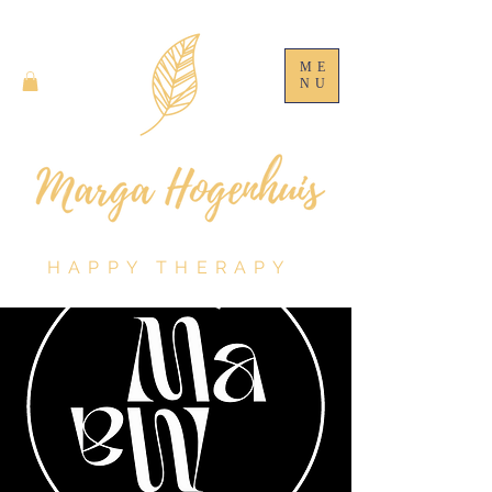
ME
NU
HAPPY THERAPY