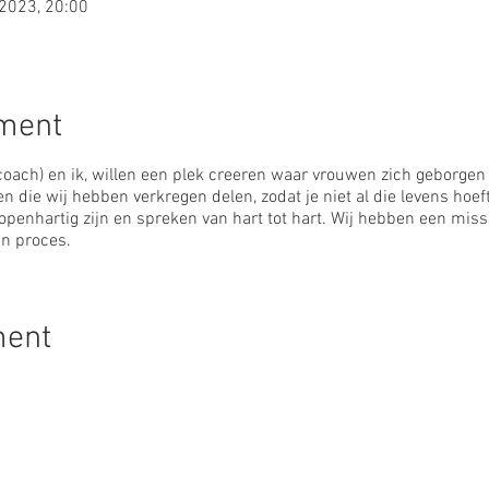
 2023, 20:00
ement
 coach) en ik, willen een plek creeren waar vrouwen zich geborgen
en die wij hebben verkregen delen, zodat je niet al die levens hoef
openhartig zijn en spreken van hart tot hart. Wij hebben een missi
un proces.
ment