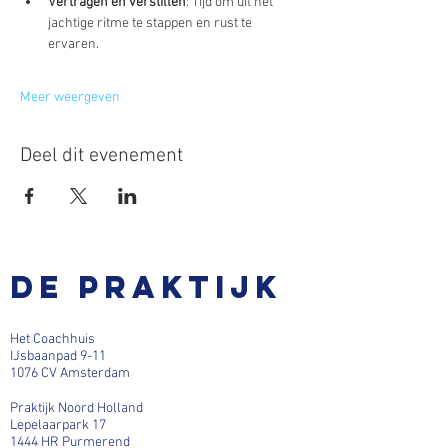
Vertragen en verstillen
: Tijd om uit het 
jachtige ritme te stappen en rust te 
ervaren.
Meer weergeven
Deel dit evenement
De praktijk
Het Coachhuis
IJsbaanpad 9-11
1076 CV Amsterdam
Praktijk Noord Holland
Lepelaarpark 17
1444 HR Purmerend