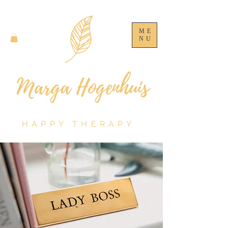
ME
NU
HAPPY THERAPY