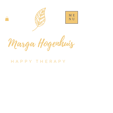
ME
NU
HAPPY THERAPY
Winkel
/
Papaya Art