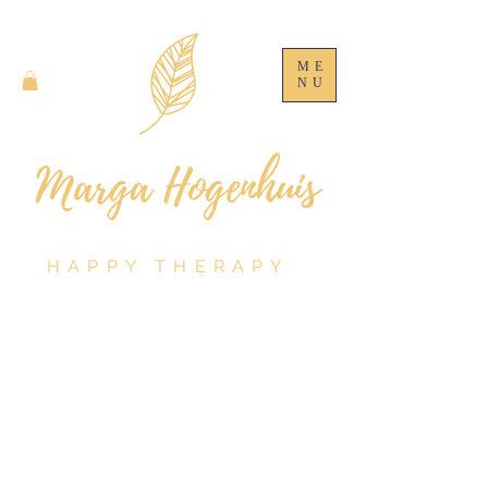
ME
NU
HAPPY THERAPY
Winkel
/
Papaya Art