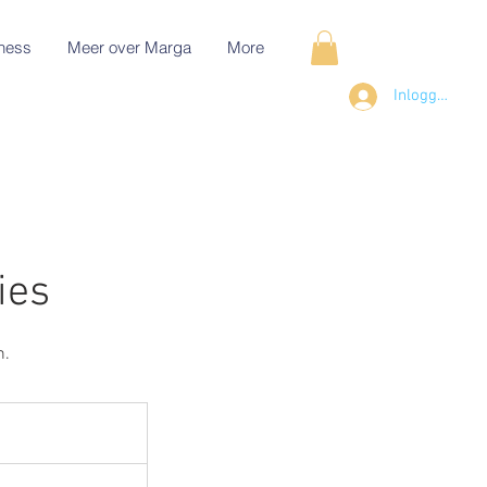
ness
Meer over Marga
More
Inloggen
ies
n.