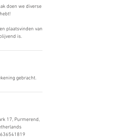
raak doen we diverse
 hebt!
ten plaatsvinden van
blijvend is.
ekening gebracht.
ark 17, Purmerend,
therlands
636541819