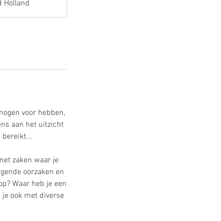
d Holland
rmogen voor hebben,
ens aan het uitzicht
 bereikt...
 met zaken waar je
ggende oorzaken en
 op? Waar heb je een
 je ook met diverse