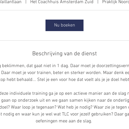
Vaillantlaan
|
Het Coachhuis Amsterdam Zuid
|
Praktijk Noor
Nu boeken
Beschrijving van de dienst
rg beklimmen, dat gaat niet in 1 dag. Daar moet je doorzettingsve
. Daar moet je voor trainen, beter en sterker worden. Maar denk e
top hebt behaald... Stel je een voor hoe dat voelt als je je doel hebt
eze individuele training ga je op een actieve manier aan de slag
e gaan op onderzoek uit en we gaan samen kijken naar de onderli
 doel? Waar loop je tegenaan? Wat heb je nodig? Waar zie je tegen
t nodig en waar kun je wel wat TLC voor jezelf gebruiken? Daar ga
oefeningen mee aan de slag.