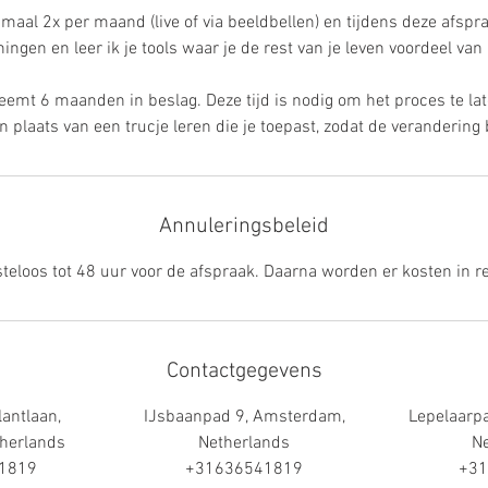
maal 2x per maand (live of via beeldbellen) en tijdens deze afsp
ingen en leer ik je tools waar je de rest van je leven voordeel van
neemt 6 maanden in beslag. Deze tijd is nodig om het proces te la
n plaats van een trucje leren die je toepast, zodat de verandering 
Annuleringsbeleid
teloos tot 48 uur voor de afspraak. Daarna worden er kosten in r
Contactgegevens
lantlaan,
IJsbaanpad 9, Amsterdam,
Lepelaarp
herlands
Netherlands
Ne
1819
+31636541819
+31