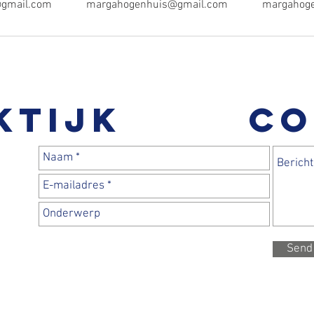
gmail.com
margahogenhuis@gmail.com
margahog
ktijk
CO
Send