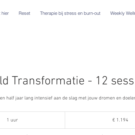
 hier
Reset
Therapie bij stress en burn-out
Weekly Well
ld Transformatie - 12 sess
en half jaar lang intensief aan de slag met jouw dromen en doele
1.194
euro
1 uur
1
€ 1.194
u
u