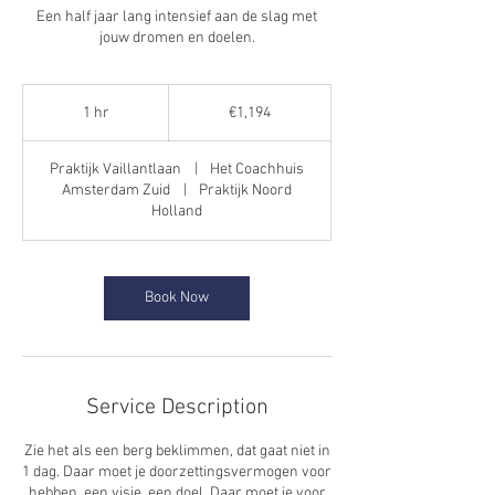
Een half jaar lang intensief aan de slag met
jouw dromen en doelen.
1,194
euros
1 hr
1
€1,194
h
Praktijk Vaillantlaan
|
Het Coachhuis
Amsterdam Zuid
|
Praktijk Noord
Holland
Book Now
Service Description
Zie het als een berg beklimmen, dat gaat niet in
1 dag. Daar moet je doorzettingsvermogen voor
hebben, een visie, een doel. Daar moet je voor