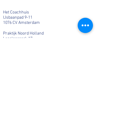
Het Coachhuis
IJsbaanpad 9-11
1076 CV Amsterdam
Praktijk Noord Holland
Lepelaarpark 17
1444 HR Purmerend
06-36541819
Info@MargaHogenhuis.nl
KvK:
66884098