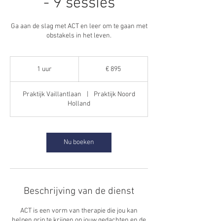
- 9 sessies
Ga aan de slag met ACT en leer om te gaan met
obstakels in het leven.
895
euro
1 uur
1
€ 895
u
u
Praktijk Vaillantlaan
|
Praktijk Noord
Holland
Nu boeken
Beschrijving van de dienst
ACT is een vorm van therapie die jou kan
helpen grip te krijgen op jouw gedachten en de