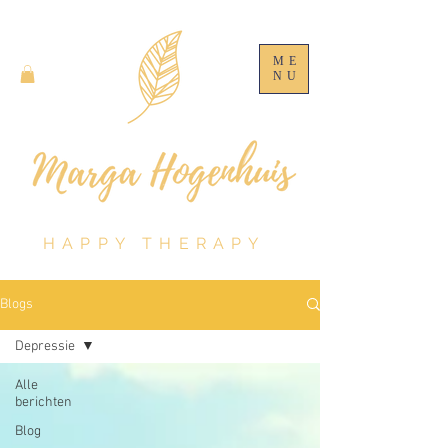
ME
NU
HAPPY THERAPY
Blogs
Depressie
Alle
berichten
Blog