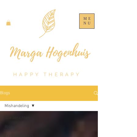
ME
NU
HAPPY THERAPY
Blogs
Mishandeling
Alle berichten
Blog
Free downloads