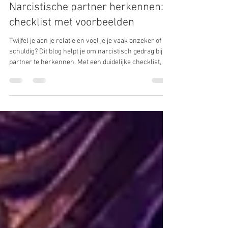
Marga Hogenhuis
29 jan
3 minuten om te lezen
Narcistische partner herkennen:
checklist met voorbeelden
Twijfel je aan je relatie en voel je je vaak onzeker of
schuldig? Dit blog helpt je om narcistisch gedrag bij je
partner te herkennen. Met een duidelijke checklist,
herkenbare voorbeelden en uitleg over de impact van
narcisme. Ontdek hoe je jezelf kunt beschermen en
weer in je kracht komt te staan. Voor vrouwen die
patronen willen doorbreken en op zoek zijn naar
helderheid, zelfliefde en herstel.