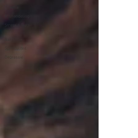
Trauma
Mishandeling
Stress & Burn-
out
Narcisme
Spiritualiteit
Depressie