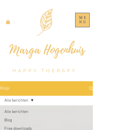
ME
NU
HAPPY THERAPY
Blogs
Alle berichten
Alle berichten
Blog
Free downloads