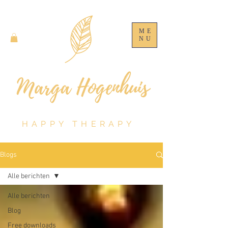
ME
NU
HAPPY THERAPY
Blogs
Alle berichten
Alle berichten
Blog
Free downloads