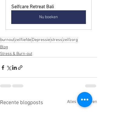
Selfcare Retreat Bali
Nu boeken
burnout
zelfliefde
Depressie
stress
zelfzorg
Blog
Stress & Burn-out
Alles weergeven
Recente blogposts