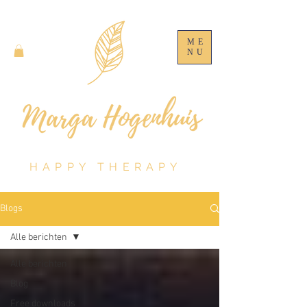
ME
NU
HAPPY THERAPY
Blogs
Alle berichten
Alle berichten
Blog
Free downloads