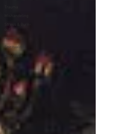
Trauma
Mishandeling
Stress & Burn-
out
Narcisme
Spiritualiteit
Depressie