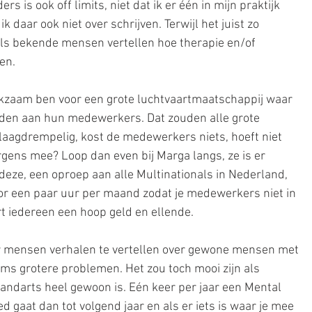
s is ook off limits, niet dat ik er één in mijn praktijk 
k daar ook niet over schrijven. Terwijl het juist zo 
als bekende mensen vertellen hoe therapie en/of 
en. 
erkzaam ben voor een grote luchtvaartmaatschappij waar 
eden aan hun medewerkers. Dat zouden alle grote 
laagdrempelig, kost de medewerkers niets, hoeft niet 
 ergens mee? Loop dan even bij Marga langs, ze is er 
j deze, een oproep aan alle Multinationals in Nederland, 
or een paar uur per maand zodat je medewerkers niet in 
t iedereen een hoop geld en ellende. 
r mensen verhalen te vertellen over gewone mensen met 
s grotere problemen. Het zou toch mooi zijn als 
tandarts heel gewoon is. Eén keer per jaar een Mental 
d gaat dan tot volgend jaar en als er iets is waar je mee 