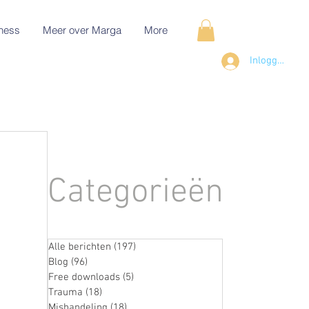
ness
Meer over Marga
More
Inloggen
Categorieën
Alle berichten
(197)
197 posts
Blog
(96)
96 posts
Free downloads
(5)
5 posts
Trauma
(18)
18 posts
Mishandeling
(18)
18 posts