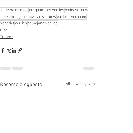
stilte na de dood
omgaan met verlies
podcast rouw
herkenning in rouw
rauwe rouw
partner verloren
verdriet
verlies
rouw
jong verlies
Blog
Trauma
Alles weergeven
Recente blogposts