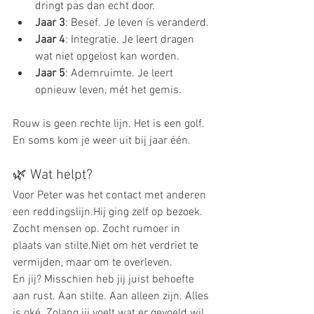
dringt pas dan echt door.
Jaar 3
: Besef. Je leven ís veranderd.
Jaar 4
: Integratie. Je leert dragen 
wat niet opgelost kan worden.
Jaar 5
: Ademruimte. Je leert 
opnieuw leven, mét het gemis.
Rouw is geen rechte lijn. Het is een golf. 
En soms kom je weer uit bij jaar één.
🌿 Wat helpt?
Voor Peter was het contact met anderen 
een reddingslijn.Hij ging zelf op bezoek. 
Zocht mensen op. Zocht rumoer in 
plaats van stilte.Niet om het verdriet te 
vermijden, maar om te overleven.
En jij? Misschien heb jij juist behoefte 
aan rust. Aan stilte. Aan alleen zijn. Alles 
is oké. Zolang jij voelt wat er gevoeld wil 