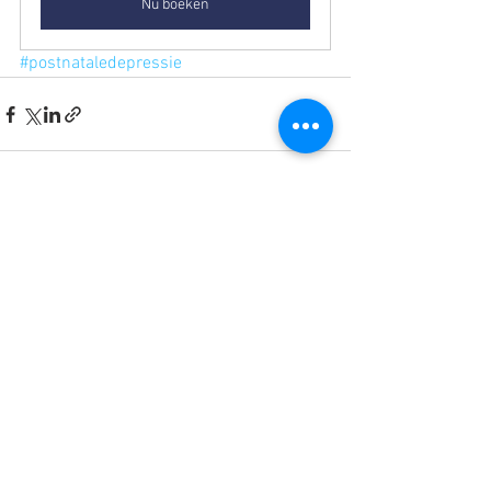
Nu boeken
#postnataledepressie
Alles weergeven
Recente blogposts