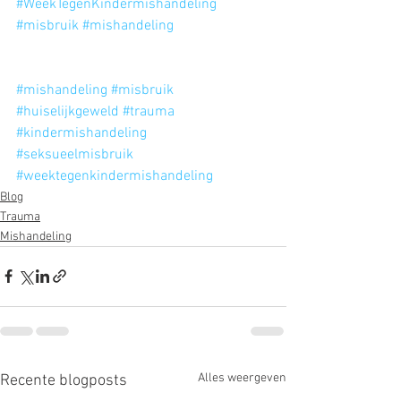
#WeekTegenKindermishandeling
#misbruik
#mishandeling
#mishandeling
#misbruik
#huiselijkgeweld
#trauma
#kindermishandeling
#seksueelmisbruik
#weektegenkindermishandeling
Blog
Trauma
Mishandeling
Alles weergeven
Recente blogposts