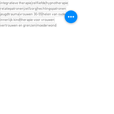
integratieve therapie
zelfliefde
hypnotherapie
relatiepatronen
zelfzorg
hechtingspatronen
jeugdtrauma
vrouwen 30-55
helen van oude pijn
innerlijk kind
therapie voor vrouwen
vertrouwen en grenzen
moederwond
emotionele verwaarlozing
Blog
Trauma
Alles weergeven
Recente blogposts