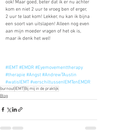
ook! Maar goed, beter dat ik er nu achter 
kom en niet 2 uur te vroeg ben of erger, 
2 uur te laat kom! Lekker, nu kan ik bijna 
een soort van uitslapen! Alleen nog even 
aan mijn moeder vragen of het ok is, 
maar ik denk het wel!
#IEMT
#EMDR
#Eyemovementtherapy
#therapie
#Angst
#AndrewTAustin
#watisIEMT
#verschiltussenIEMTenEMDR
burnout
IEMT
Bij mij in de praktijk
Blog