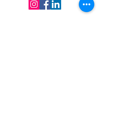
De praktijk
Het Coachhuis
IJsbaanpad 9-11
1076 CV Amsterdam
Praktijk Noord Holland
Lepelaarpark 17
1444 HR Purmerend
06-36541819
Info@MargaHogenhuis.nl
KvK:
66884098