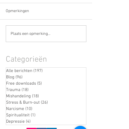
Opmerkingen
De stille fase vóór een
Wanneer stress n
Plaats een opmerking...
burn-out herkennen
weggaat
(terwijl je nog doorgaat)
Categorieën
Alle berichten
(197)
197 posts
Blog
(96)
96 posts
Free downloads
(5)
5 posts
Trauma
(18)
18 posts
Mishandeling
(18)
18 posts
Stress & Burn-out
(26)
26 posts
Narcisme
(10)
10 posts
Spiritualiteit
(1)
1 post
Depressie
(4)
4 posts