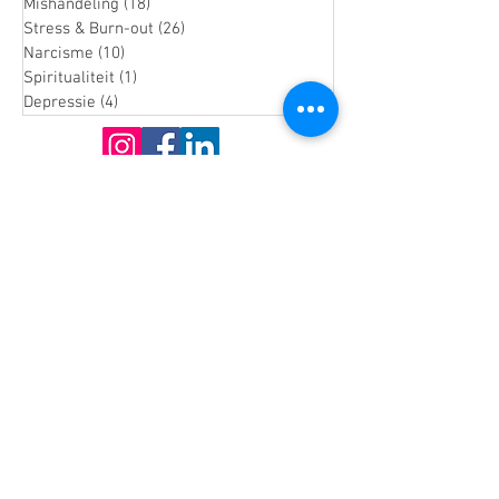
Mishandeling
(18)
18 posts
Stress & Burn-out
(26)
26 posts
Narcisme
(10)
10 posts
Spiritualiteit
(1)
1 post
Depressie
(4)
4 posts
De praktijk
Het Coachhuis
IJsbaanpad 9-11
1076 CV Amsterdam
Praktijk Noord Holland
Lepelaarpark 17
1444 HR Purmerend
06-36541819
Info@MargaHogenhuis.nl
KvK:
66884098