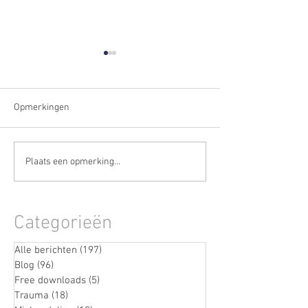
Opmerkingen
De stille fase vóór een
Wanneer stress n
Plaats een opmerking...
burn-out herkennen
weggaat
(terwijl je nog doorgaat)
Categorieën
Alle berichten
(197)
197 posts
Blog
(96)
96 posts
Free downloads
(5)
5 posts
Trauma
(18)
18 posts