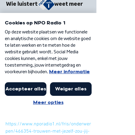
https://www.nporadio1.nl/fris/onderwer
pen/466354-trouwen-met-jezelf-zou-jij-