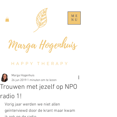
ME
NU
HAPPY THERAPY
Marga Hogenhuis
26 jun 2019
1 minuten om te lezen
Trouwen met jezelf op NPO
radio 1!
Vorig jaar werden we niet allen 
geïnterviewd door de krant maar kwam 
ik ook op de radio.