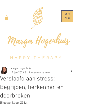
ME
NU
HAPPY THERAPY
Marga Hogenhuis
11 jan 2024
3 minuten om te lezen
Verslaafd aan stress:
Begrijpen, herkennen en
doorbreken
Bijgewerkt op:
23 jul