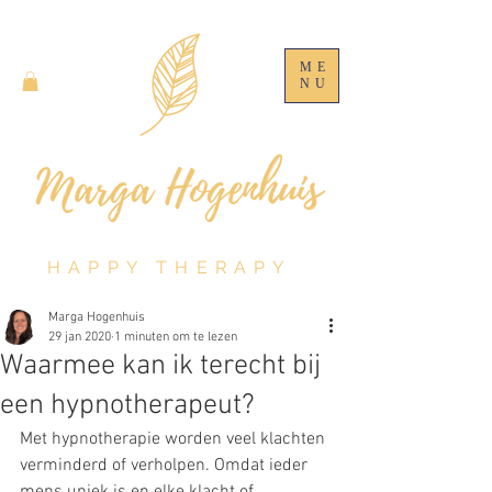
ME
NU
HAPPY THERAPY
Marga Hogenhuis
29 jan 2020
1 minuten om te lezen
Waarmee kan ik terecht bij
een hypnotherapeut?
Met hypnotherapie worden veel klachten 
verminderd of verholpen. Omdat ieder 
mens uniek is en elke klacht of 