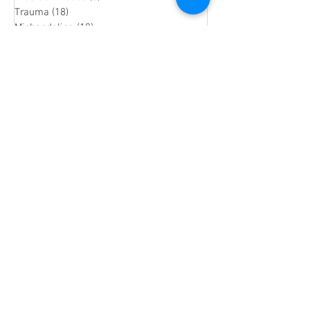
Trauma
(18)
18 posts
Mishandeling
(18)
18 posts
Stress & Burn-out
(26)
26 posts
Narcisme
(10)
10 posts
Spiritualiteit
(1)
1 post
Depressie
(4)
4 posts
De praktijk
Het Coachhuis
IJsbaanpad 9-11
1076 CV Amsterdam
Praktijk Noord Holland
Lepelaarpark 17
1444 HR Purmerend
06-36541819
Info@MargaHogenhuis.nl