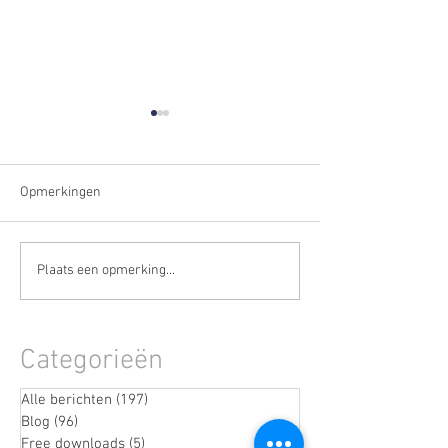
Opmerkingen
De stille fase vóór een
Wanneer stress n
Plaats een opmerking...
burn-out herkennen
weggaat
(terwijl je nog doorgaat)
Categorieën
Alle berichten
(197)
197 posts
Blog
(96)
96 posts
Free downloads
(5)
5 posts