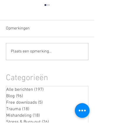
Opmerkingen
De stille fase vóór een
Wanneer stress n
Plaats een opmerking...
burn-out herkennen
weggaat
(terwijl je nog doorgaat)
Categorieën
Alle berichten
(197)
197 posts
Blog
(96)
96 posts
Free downloads
(5)
5 posts
Trauma
(18)
18 posts
Mishandeling
(18)
18 posts
Stress & Burn-out
(26)
26 posts
Narcisme
(10)
10 posts