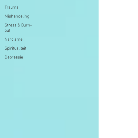
Trauma
Mishandeling
Stress & Burn-
out
Narcisme
Spiritualiteit
Depressie