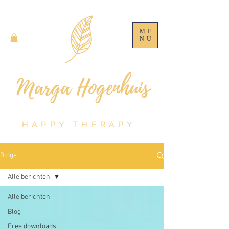
ME
NU
HAPPY THERAPY
Blogs
Alle berichten
Alle berichten
Blog
Free downloads