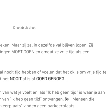
Druk druk druk
ken. Maar zij zal in dezelfde val blijven lopen. Zij 
ngen MOET DOEN en omdat ze vrije tijd als een 
l nooit tijd hebben of voelen dat het ok is om vrije tijd te 
 het 
NOOIT
 af is of 
GOED GENOEG
...
an wat je voelt en, als "Ik heb geen tijd" is waar je aan 
er van "Ik heb geen tijd" ontvangen. 💫⠀Mensen die 
arkeerplaats" vinden geen parkeerplaats...⠀⠀⠀⠀⠀⠀ 