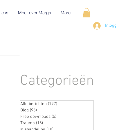
ness
Meer over Marga
More
Inloggen
Categorieën
Alle berichten
(197)
197 posts
Blog
(96)
96 posts
Free downloads
(5)
5 posts
Trauma
(18)
18 posts
Mishandeling
(18)
18 posts