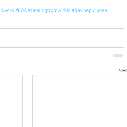
ulwork
#LOA
#Healingfromwithin
#devinepurpose
Alle