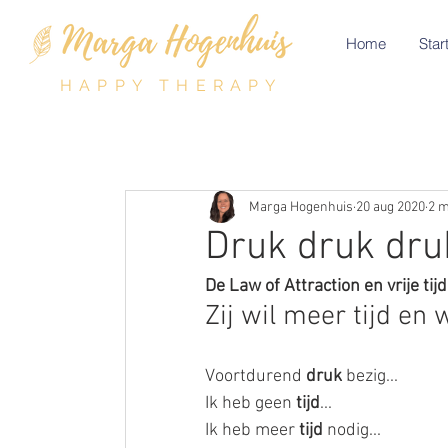
Home
Start
HAPPY THERAPY
Marga Hogenhuis
20 aug 2020
2 m
Druk druk druk
De Law of Attraction en vrije tijd.
Zij wil meer tijd en 
⠀⠀⠀⠀⠀⠀⠀⠀⠀ 
Voortdurend 
druk
 bezig... 
Ik heb geen 
tijd
... 
Ik heb meer 
tijd
 nodig... 