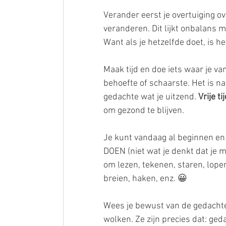
⠀⠀⠀⠀⠀⠀⠀⠀⠀
Verander eerst je overtuiging over
veranderen. Dit lijkt onbalans ma
Want als je hetzelfde doet, is
⠀⠀⠀⠀⠀⠀⠀⠀⠀ 
Maak tijd en doe iets waar je va
behoefte of schaarste. Het is na
gedachte wat je uitzend. 
Vrije tij
om gezond te blijven. ⠀
Je kunt vandaag al beginnen en 
DOEN (niet wat je denkt dat je m
om lezen, tekenen, staren, lope
breien, haken, enz. 😀
Wees je bewust van de gedachten 
wolken. Ze zijn precies dat: ged