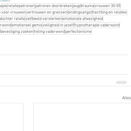
apie
relatiepatronen
patronen doorbreken
jeugdtrauma
vrouwen 30-55
e voor vrouwen
vertrouwen en grenzen
bindingsangst
hechting en relaties
dochter relatie
zelfbeeld versterken
emotionele afwezigheid
erwond
emotioneel gemis
veiligheid in jezelf
hypnotherapie vaderwond
bevestiging zoeken
heling vaderwond
perfectionisme
Alle