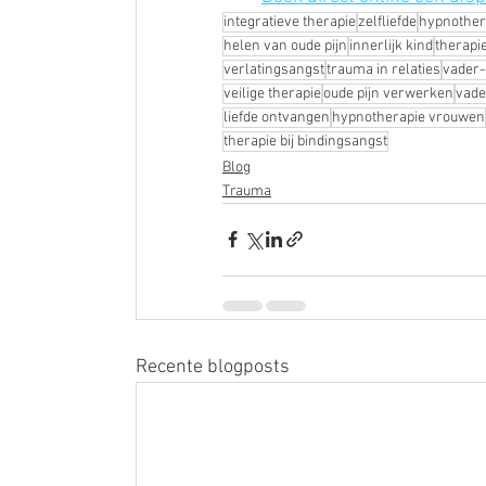
integratieve therapie
zelfliefde
hypnother
helen van oude pijn
innerlijk kind
therapi
verlatingsangst
trauma in relaties
vader-
veilige therapie
oude pijn verwerken
vad
liefde ontvangen
hypnotherapie vrouwen
therapie bij bindingsangst
Blog
Trauma
Recente blogposts