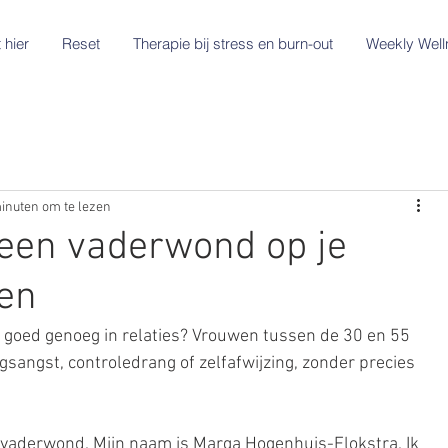
 hier
Reset
Therapie bij stress en burn-out
Weekly Well
inuten om te lezen
een vaderwond op je
en
et goed genoeg in relaties? Vrouwen tussen de 30 en 55 
sangst, controledrang of zelfafwijzing, zonder precies 
e vaderwond. Mijn naam is Marga Hogenhuis-Flokstra. Ik 