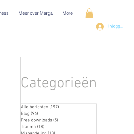
ness
Meer over Marga
More
Inloggen
Categorieën
Alle berichten
(197)
197 posts
Blog
(96)
96 posts
Free downloads
(5)
5 posts
Trauma
(18)
18 posts
Mishandeling
(18)
18 posts