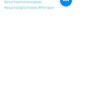
#psychoemotioneletest
#psychologischetest
#therapie
#therapeut
#psycholoog
#Amsterdam
Blog
Alles weergeven
Recente blogposts