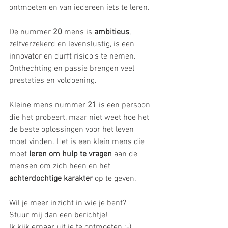
ontmoeten en van iedereen iets te leren.
De nummer 
20
 mens is 
ambitieus
, 
zelfverzekerd en levenslustig, is een 
innovator en durft risico's te nemen. 
Onthechting en passie brengen veel 
prestaties en voldoening.
Kleine mens nummer 
21
 is een persoon 
die het probeert, maar niet weet hoe het 
de beste oplossingen voor het leven 
moet vinden. Het is een klein mens die 
moet 
leren om hulp te vragen
 aan de 
mensen om zich heen en het 
achterdochtige karakter
 op te geven.
Wil je meer inzicht in wie je bent? 
Stuur mij dan een berichtje! 
Ik kijk ernaar uit je te ontmoeten :-)