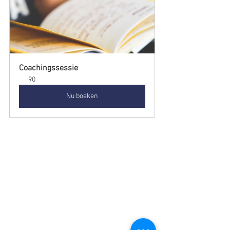
Coachingssessie
90
Nu boeken