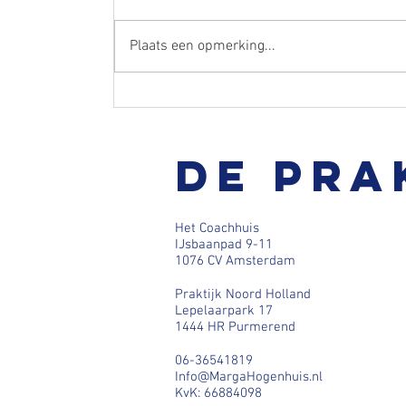
Plaats een opmerking...
Hoe helpt de IEMT techniek bij het losl
De pra
van emotionele blokkades?
Het Coachhuis
IJsbaanpad 9-11
1076 CV Amsterdam
Praktijk Noord Holland
Lepelaarpark 17
1444 HR Purmerend
06-36541819
Info@MargaHogenhuis.nl
KvK: 66884098