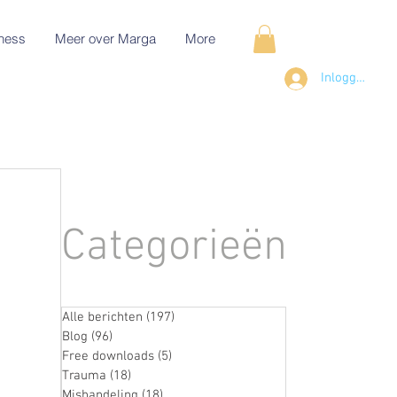
ness
Meer over Marga
More
Inloggen
Categorieën
Alle berichten
(197)
197 posts
Blog
(96)
96 posts
Free downloads
(5)
5 posts
Trauma
(18)
18 posts
Mishandeling
(18)
18 posts