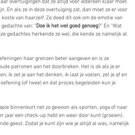
ar overtuigingen dat ze altijd voor iedereen klaar moet 
n. En als ze in deze overtuiging zat, dan moet ze er voor 
en koste van haarzelf. Ze deed dit ook om de emotie van 
 gedachte van: “
Doe ik het wel goed genoeg
?” En “Wat 
ze gedachtes herkende ze wel, die kende ze namelijk al 
efeningen haar grenzen beter aangeven en is ze 
ude patronen aan het doorbreken. Het is ok als je er 
en, ik zet je aan het denken, ik laat je voelen, zet je af en 
n oefening (of twee) en dat proces begeleiden kun je 
apie binnenkort net zo gewoon als sporten, yoga of naar 
er jaar een check-up hebt en weer door kunt (groeien). 
de geest. Zodat je kunt zijn wie je altijd al was, namelijk 