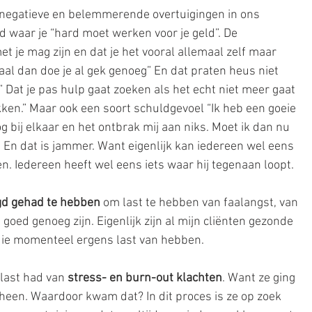
ze negatieve en belemmerende overtuigingen in ons 
nd waar je “hard moet werken voor je geld”. De 
et je mag zijn en dat je het vooral allemaal zelf maar 
l dan doe je al gek genoeg” En dat praten heus niet 
” Dat je pas hulp gaat zoeken als het echt niet meer gaat 
kken.” Maar ook een soort schuldgevoel “Ik heb een goeie 
g bij elkaar en het ontbrak mij aan niks. Moet ik dan nu 
 En dat is jammer. Want eigenlijk kan iedereen wel eens 
n. Iedereen heeft wel eens iets waar hij tegenaan loopt.
gd gehad te hebben
 om last te hebben van faalangst, van 
goed genoeg zijn. Eigenlijk zijn al mijn cliënten gezonde 
ie momenteel ergens last van hebben.
last had van
 stress- en burn-out klachten
. Want ze ging 
 heen. Waardoor kwam dat? In dit proces is ze op zoek 