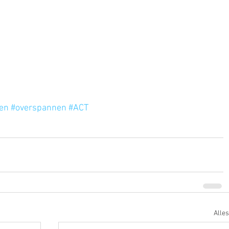
len
#overspannen
#ACT
Alle