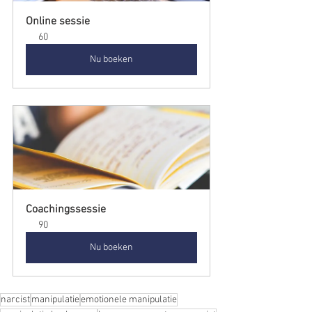
Online sessie
60
Nu boeken
Coachingssessie
90
Nu boeken
narcist
manipulatie
emotionele manipulatie