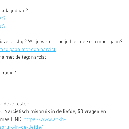
t ook gedaan?
st?
st?
ieve uitslag? Wil je weten hoe je hiermee om moet gaan? 
om te gaan met een narcist
a met de tag: narcist.
p nodig?
r deze testen. 
: 
Narcistisch misbruik in de liefde, 50 vragen en 
rmes LINK: 
https://www.ankh-
bruik-in-de-liefde/