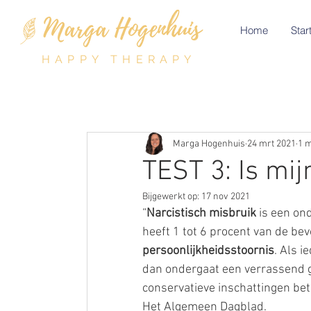
Home
Start
HAPPY THERAPY
Marga Hogenhuis
24 mrt 2021
1 m
TEST 3: Is mij
Bijgewerkt op:
17 nov 2021
“
Narcistisch misbruik
 is een on
heeft 1 tot 6 procent van de bev
persoonlijkheidsstoornis
. Als i
dan ondergaat een verrassend g
conservatieve inschattingen bet
Het Algemeen Dagblad. 