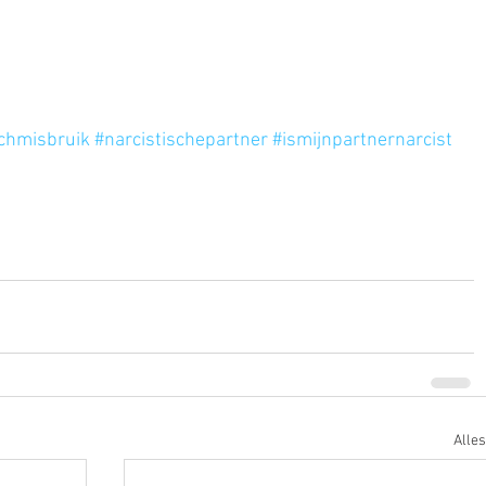
schmisbruik
#narcistischepartner
#ismijnpartnernarcist
Alle