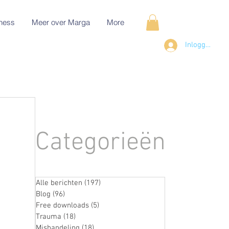
ness
Meer over Marga
More
Inloggen
Categorieën
Alle berichten
(197)
197 posts
Blog
(96)
96 posts
Free downloads
(5)
5 posts
Trauma
(18)
18 posts
Mishandeling
(18)
18 posts