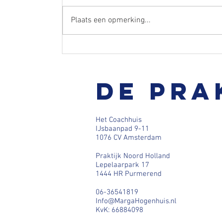
Plaats een opmerking...
Hoe helpt de IEMT techniek bij het losl
De pra
van emotionele blokkades?
Het Coachhuis
IJsbaanpad 9-11
1076 CV Amsterdam
Praktijk Noord Holland
Lepelaarpark 17
1444 HR Purmerend
06-36541819
Info@MargaHogenhuis.nl
KvK: 66884098