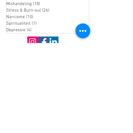
Mishandeling
(18)
18 posts
Stress & Burn-out
(26)
26 posts
Narcisme
(10)
10 posts
Spiritualiteit
(1)
1 post
Depressie
(4)
4 posts
De praktijk
Het Coachhuis
IJsbaanpad 9-11
1076 CV Amsterdam
Praktijk Noord Holland
Lepelaarpark 17
1444 HR Purmerend
06-36541819
Info@MargaHogenhuis.nl
KvK:
66884098