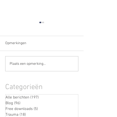
Opmerkingen
De stille fase vóór een
Wanneer stress n
Plaats een opmerking...
burn-out herkennen
weggaat
(terwijl je nog doorgaat)
Categorieën
Alle berichten
(197)
197 posts
Blog
(96)
96 posts
Free downloads
(5)
5 posts
Trauma
(18)
18 posts