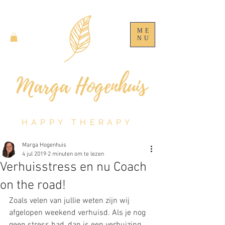
ME
NU
HAPPY THERAPY
Marga Hogenhuis
4 jul 2019
2 minuten om te lezen
Verhuisstress en nu Coach
on the road!
Zoals velen van jullie weten zijn wij 
afgelopen weekend verhuisd. Als je nog 
geen stress had, dan is een verhuizing 