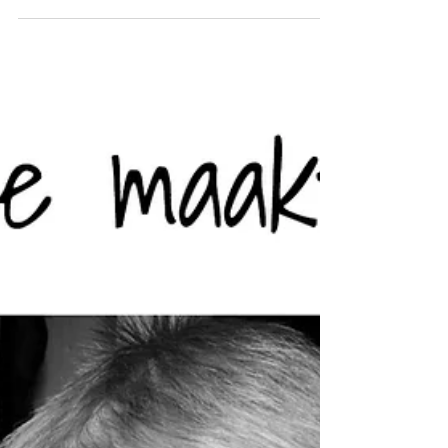
Bij mij in de praktijk komt een vrouw van middelbare
leeftijd, een leidinggevende van een groot bedrijf, die
tegen een Burn-out aan zit....