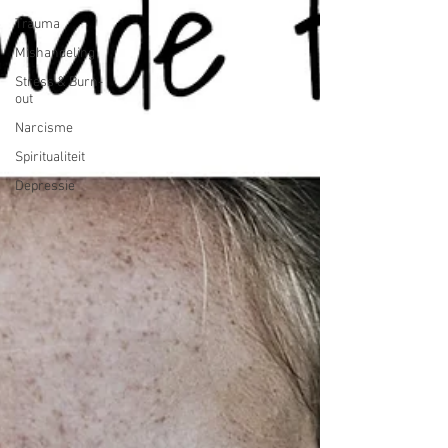
Trauma
Mishandeling
Stress & Burn-
out
Narcisme
Spiritualiteit
Depressie