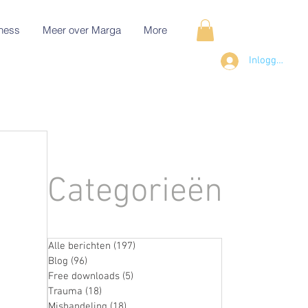
ness
Meer over Marga
More
Inloggen
Categorieën
Alle berichten
(197)
197 posts
Blog
(96)
96 posts
Free downloads
(5)
5 posts
Trauma
(18)
18 posts
Mishandeling
(18)
18 posts