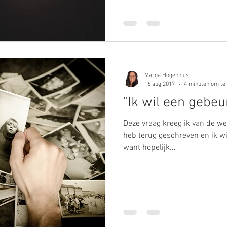
Marga Hogenhuis
16 aug 2017
4 minuten om te
"Ik wil een gebeur
Deze vraag kreeg ik van de wee
heb terug geschreven en ik wil
want hopelijk...