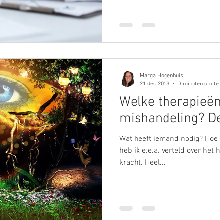
Marga Hogenhuis
21 dec 2018
3 minuten om te
Welke therapieën
mishandeling? De
Wat heeft iemand nodig? Hoe n
heb ik e.e.a. verteld over he
kracht. Heel...