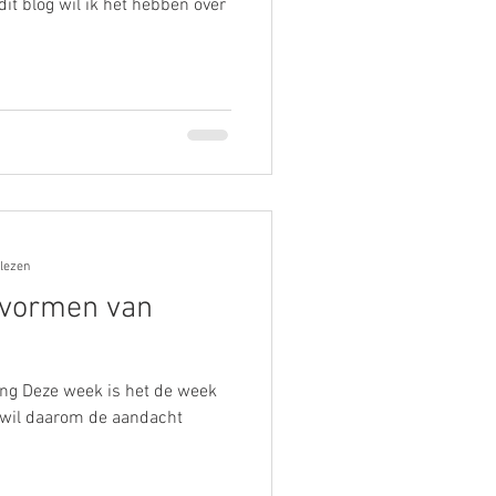
it blog wil ik het hebben over
 lezen
 vormen van
ng Deze week is het de week
 wil daarom de aandacht