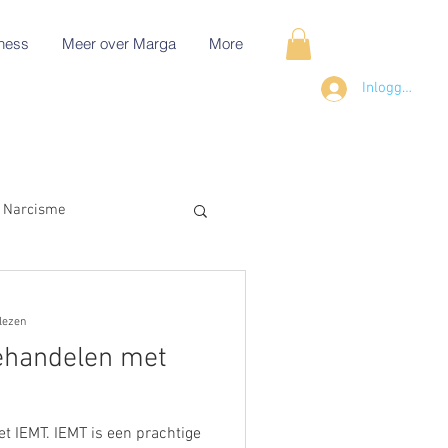
ness
Meer over Marga
More
Inloggen
Narcisme
lezen
ehandelen met
 IEMT. IEMT is een prachtige