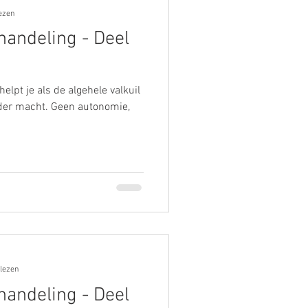
ezen
handeling - Deel
lpt je als de algehele valkuil
nder macht. Geen autonomie,
 lezen
handeling - Deel